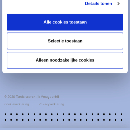
Details tonen
Contact
Singel 78 -
3311SJ Dordrecht
Alle cookies toestaan
(078) - 613 20 53
info@eigentanden.nl
Selectie toestaan
Openingstijden
Maandag t/m donderdag: 9.00 - 17.00 uur
Vrijdag: 9.00 - 13.00 uur
Alleen noodzakelijke cookies
Tussen 12.30 uur en 13.30 uur houden we lunchpauze.
© 2020 Tandartspraktijk Vreugdenhil
Cookieverklaring
Privacyverklaring