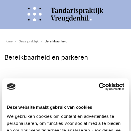
Home
Onze praktijk
Bereikbaarheid
Bereikbaarheid en parkeren
Bereikbaarheid
Wij zijn vanuit alle hoeken van Dordrecht (en omgeving) goed
bereikbaar, u hoeft geen rekening te houden met afgesloten
wegen of eenrichtingsverkeer. Indien er wegafsluitingen in onze
Deze website maakt gebruik van cookies
directe omgeving zijn zullen deze hier op de site aangegeven
worden. Kijk voor uw afspraak dus altijd even of er
We gebruiken cookies om content en advertenties te
bereikbaarheidproblemen zijn.
personaliseren, om functies voor social media te bieden
en om ons websiteverkeer te analyseren. Ook delen we